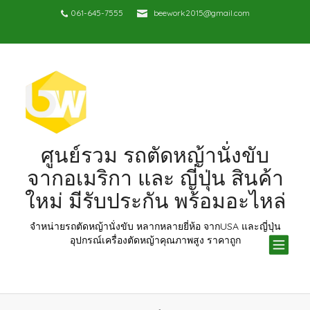
061-645-7555
beework2015@gmail.com
ศูนย์รวม รถตัดหญ้านั่งขับ
จากอเมริกา และ ญี่ปุ่น สินค้า
ใหม่ มีรับประกัน พร้อมอะไหล่
จำหน่ายรถตัดหญ้านั่งขับ หลากหลายยี่ห้อ จากUSA และญี่ปุ่น
TOG
อุปกรณ์เครื่องตัดหญ้าคุณภาพสูง ราคาถูก
NAV