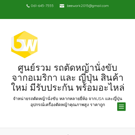
061-645-7555
beework2015@gmail.com
ศูนย์รวม รถตัดหญ้านั่งขับ
จากอเมริกา และ ญี่ปุ่น สินค้า
ใหม่ มีรับประกัน พร้อมอะไหล่
จำหน่ายรถตัดหญ้านั่งขับ หลากหลายยี่ห้อ จากUSA และญี่ปุ่น
TOG
อุปกรณ์เครื่องตัดหญ้าคุณภาพสูง ราคาถูก
NAV