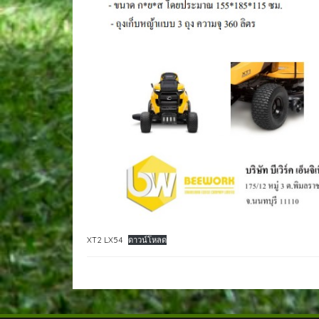
XT2 LX54
ดาวน์โหลด