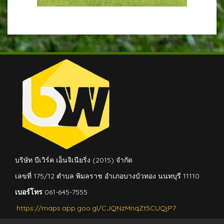
บริษัท บีเวิร์ค เอ็นจิเนียริ่ง (2015) จำกัด
เลขที่ 175/12 ตำบล พิมลราช อำเภอบางบัวทอง นนทบุรี 11110
เบอร์โทร
061-645-7555
https://maps.app.goo.gl/CJQNzMnqZt5CUQjP7