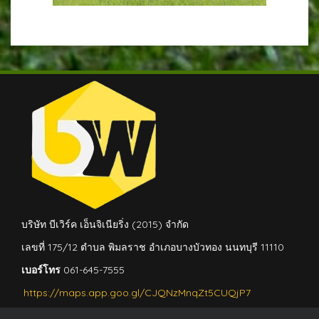
บริษัท บีเวิร์ค เอ็นจิเนียริ่ง (2015) จำกัด
เลขที่ 175/12 ตำบล พิมลราช อำเภอบางบัวทอง นนทบุรี 11110
เบอร์โทร
061-645-7555
https://maps.app.goo.gl/CJQNzMnqZt5CUQjP7