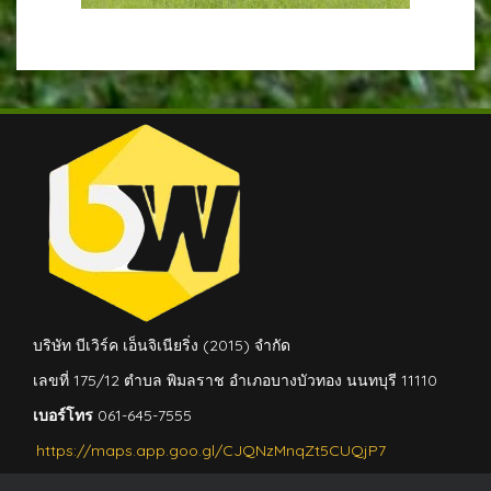
บริษัท บีเวิร์ค เอ็นจิเนียริ่ง (2015) จำกัด
เลขที่ 175/12 ตำบล พิมลราช อำเภอบางบัวทอง นนทบุรี 11110
เบอร์โทร
061-645-7555
https://maps.app.goo.gl/CJQNzMnqZt5CUQjP7