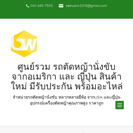
061-645-7555
beework2015@gmail.com
ศูนย์รวม รถตัดหญ้านั่งขับ
จากอเมริกา และ ญี่ปุ่น สินค้า
ใหม่ มีรับประกัน พร้อมอะไหล่
จำหน่ายรถตัดหญ้านั่งขับ หลากหลายยี่ห้อ จากUSA และญี่ปุ่น
TOG
อุปกรณ์เครื่องตัดหญ้าคุณภาพสูง ราคาถูก
NAV