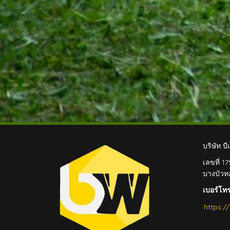
บริษัท บี
เลขที่ 
บางบัวท
เบอร์โท
https: