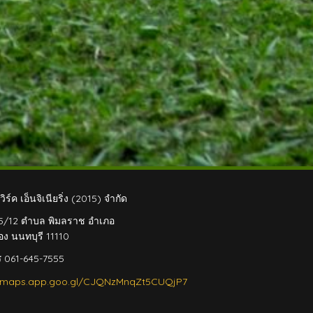
เวิร์ค เอ็นจิเนียริ่ง (2015) จำกัด
175/12 ตำบล พิมลราช อำเภอ
อง นนทบุรี 11110
ร
061-645-7555
//maps.app.goo.gl/CJQNzMnqZt5CUQjP7