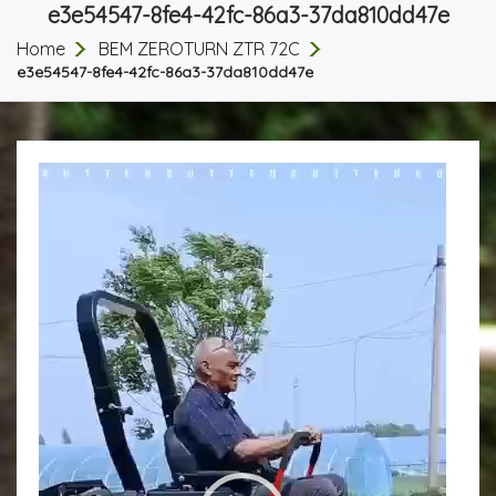
e3e54547-8fe4-42fc-86a3-37da810dd47e
Home
BEM ZEROTURN ZTR 72C
e3e54547-8fe4-42fc-86a3-37da810dd47e
ตัว
เล่น
ไฟล์
วิดีโอ