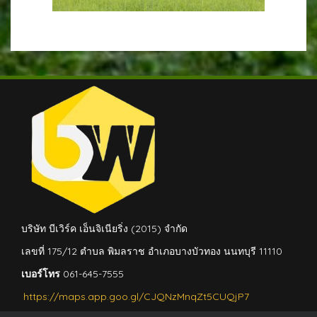
บริษัท บีเวิร์ค เอ็นจิเนียริ่ง (2015) จำกัด
เลขที่ 175/12 ตำบล พิมลราช อำเภอบางบัวทอง นนทบุรี 11110
เบอร์โทร
061-645-7555
https://maps.app.goo.gl/CJQNzMnqZt5CUQjP7